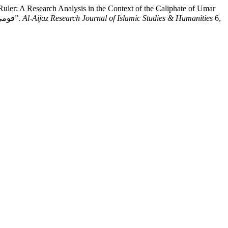
Ruler: A Research Analysis in the Context of the Caliphate of Umar
Farooq R.A: ’’قومی خزانہ عوامی امانت ہے‘‘کے ضمن میں حاکم وقت کا کردار:خلافت عمر فاروق رضی اللہ عنہ کے تناظرمیں تحقیقی جائزہ”.
Al-Aijaz Research Journal of Islamic Studies & Humanities
6,