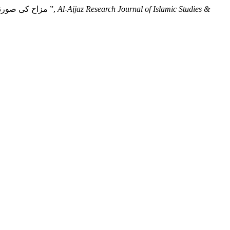
Malik, M. N. and Akram, D. N. (2022) “Forms of humor and order: The light of Sirat-e-Tayyaba: مزاح کی صورتیں اورحکم : سیرت طیبہ کی روشنی میں ”,
Al-Aijaz Research Journal of Islamic Studies &