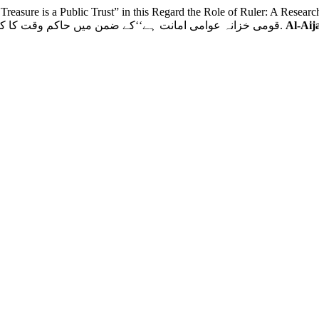
ure is a Public Trust” in this Regard the Role of Ruler: A Research
’’قومی خزانہ عوامی امانت ہے‘‘کے ضمن میں حاکم وقت کا کردار:خلافت عمر فاروق رضی اللہ عنہ کے تناظرمیں تحقیقی جائزہ.
Al-Aij