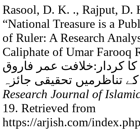
Rasool, D. K. ., Rajput, D.
“National Treasure is a Publ
of Ruler: A Research Analys
Caliphate of Umar Farooq R.A: ’’ عوامی امانت
ا کردار:خلافت عمر فاروق
Research Journal of Islami
19. Retrieved from
https://arjish.com/index.php