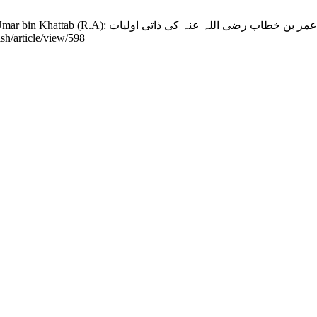
خلیفہ ثان . ARJISH [Internet]. 2023Aug.8 [cited
ish/article/view/598