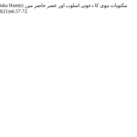
مکتوبات نبوی کا د
.3(21)u6.57-72.